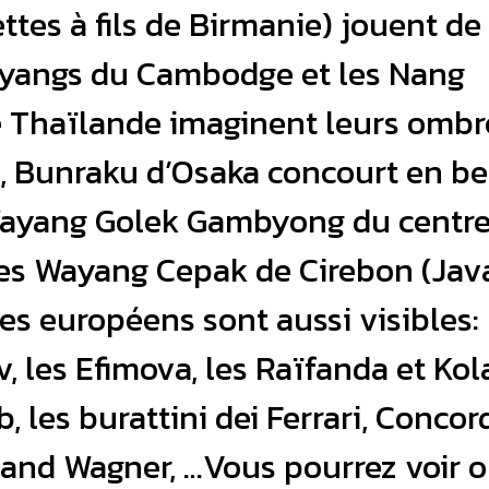
tes à fils de Birmanie) jouent de
 Ayangs du Cambodge et les Nang
e Thaïlande imaginent leurs ombr
a, Bunraku d’Osaka concourt en b
Wayang Golek Gambyong du centre
les Wayang Cepak de Cirebon (Java
es européens sont aussi visibles: 
, les Efimova, les Raïfanda et Kola
, les burattini dei Ferrari, Concord
land Wagner, …Vous pourrez voir 