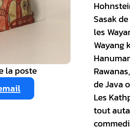
Hohnstei
Sasak de
les Waya
Wayang k
Hanumans
e la poste
Rawanas,
de Java o
email
Les Kathp
tout auta
commedia 