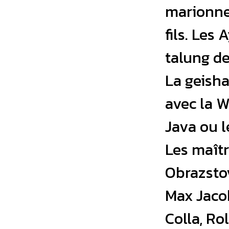
marionnet
fils. Les
talung d
La geish
avec la 
Java ou 
Les maîtr
Obrazstov
Max Jacob
Colla, Ro