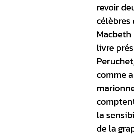
revoir de
célèbres 
Macbeth e
livre pré
Peruchet,
comme au
marionnet
comptent
la sensib
de la gra