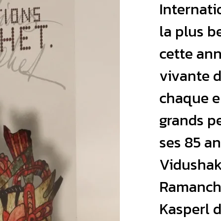
Internati
la plus b
cette ann
vivante d
chaque en
grands pe
ses 85 an
Vidushak
Ramancha
Kasperl d